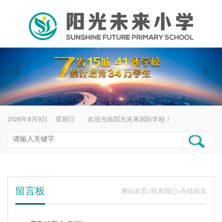
阳光未来国际学校
移
动
导
航
上
下
一
一
个
个
2026年8月9日 星期日 欢迎光临阳光未来国际学校！
留言板
网站首页
>
联系我们
>在线留言