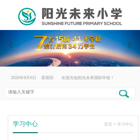
阳光未来国际学校
移
动
导
航
上
下
一
一
个
个
2026年8月6日 星期四 欢迎光临阳光未来国际学校！
学习中心
首页
>
学习中心