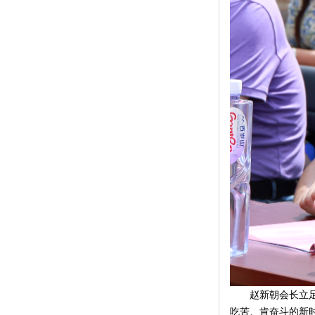
赵新朝会长立足牛
吃苦、肯奋斗的新